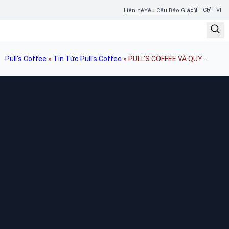
EN
CH
VI
Liên hệ
Yêu Cầu Báo Giá
Pull's Coffee
»
Tin Tức Pull's Coffee
»
PULL’S COFFEE VÀ QUY
TRÌNH NHẬP KHẨU CÀ PHÊ CHO THỊ TRƯỜNG PHILIPPINES