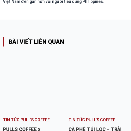
Việt Nam đến gần hơn với người tiêu dùng Philippines.
BÀI VIẾT LIÊN QUAN
TIN TỨC PULL'S COFFEE
TIN TỨC PULL'S COFFEE
PULLS COFFEE x
CÀ PHÊ TÚI LỌC – TRẢI