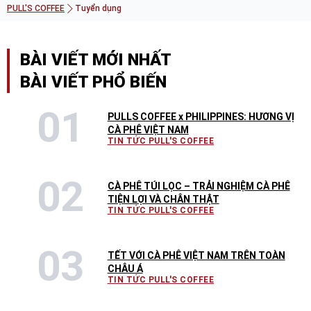
PULL'S COFFEE
Tuyển dụng
BÀI VIẾT MỚI NHẤT
BÀI VIẾT PHỔ BIẾN
PULLS COFFEE x PHILIPPINES: HƯƠNG VỊ
CÀ PHÊ VIỆT NAM
TIN TỨC PULL'S COFFEE
CÀ PHÊ TÚI LỌC – TRẢI NGHIỆM CÀ PHÊ
TIỆN LỢI VÀ CHÂN THẬT
TIN TỨC PULL'S COFFEE
TẾT VỚI CÀ PHÊ VIỆT NAM TRÊN TOÀN
CHÂU Á
TIN TỨC PULL'S COFFEE