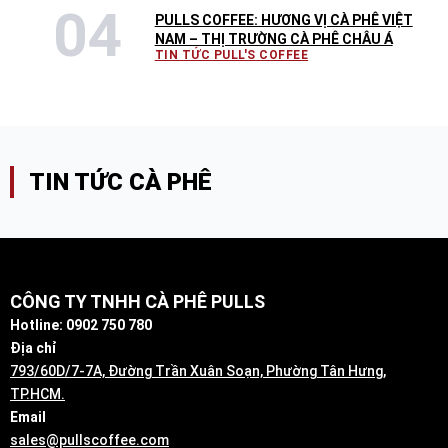
PULLS COFFEE: HƯƠNG VỊ CÀ PHÊ VIỆT
NAM – THỊ TRƯỜNG CÀ PHÊ CHÂU Á
TIN TỨC PULL'S COFFEE
TIN TỨC CÀ PHÊ
CÔNG TY TNHH CÀ PHÊ PULLS
Hotline: 0902 750 780
Địa chỉ
793/60D/7-7A, Đường Trần Xuân Soạn, Phường Tân Hưng,
TP.HCM.
Email
sales@pullscoffee.com